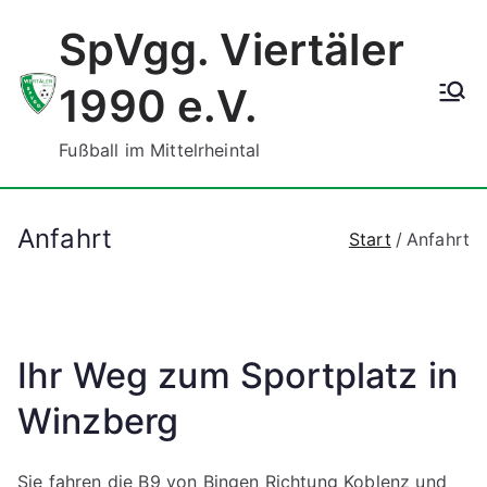
Zum
SpVgg. Viertäler
Inhalt
springen
1990 e.V.
Fußball im Mittelrheintal
Anfahrt
Start
Anfahrt
Ihr Weg zum Sportplatz in
Winzberg
Sie fahren die B9 von Bingen Richtung Koblenz und