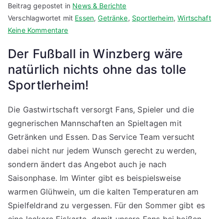
Beitrag gepostet in
News & Berichte
Verschlagwortet mit
Essen
,
Getränke
,
Sportlerheim
,
Wirtschaft
zu
Keine Kommentare
Das
Der Fußball in Winzberg wäre
Viertäler
natürlich nichts ohne das tolle
Sportlerheim
–
Sportlerheim!
unser
Wohnzimmer
Die Gastwirtschaft versorgt Fans, Spieler und die
gegnerischen Mannschaften an Spieltagen mit
Getränken und Essen. Das Service Team versucht
dabei nicht nur jedem Wunsch gerecht zu werden,
sondern ändert das Angebot auch je nach
Saisonphase. Im Winter gibt es beispielsweise
warmen Glühwein, um die kalten Temperaturen am
Spielfeldrand zu vergessen. Für den Sommer gibt es