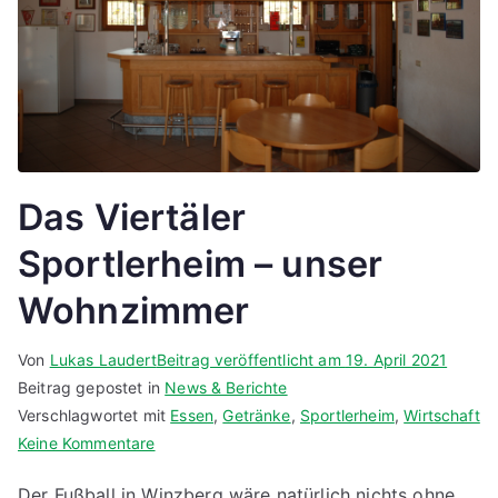
Das Viertäler
Sportlerheim – unser
Wohnzimmer
Von
Lukas Laudert
Beitrag veröffentlicht am
19. April 2021
Beitrag gepostet in
News & Berichte
Verschlagwortet mit
Essen
,
Getränke
,
Sportlerheim
,
Wirtschaft
zu
Keine Kommentare
Das
Der Fußball in Winzberg wäre natürlich nichts ohne
Viertäler